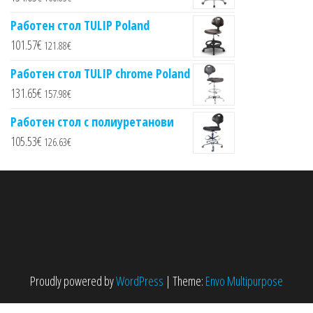
Работен стол TULIP Poland
101.57
€
121.88
€
Работен стол TULIP chrome Poland
131.65
€
157.98
€
Работен стол с полиуретанови
105.53
€
126.63
€
Proudly powered by
WordPress
|
Theme:
Envo Multipurpose