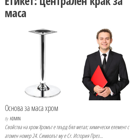
Етикет:
централен крак за
n
маса
Основа за маса хром
By
ADMIN
Свойства на хром Хромът е твърд бял метал; химически елемент с
атомен номер 24. Символът му е Cr. История През…