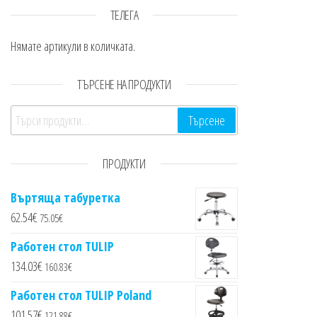
ТЕЛЕГА
Нямате артикули в количката.
ТЪРСЕНЕ НА ПРОДУКТИ
Търсене за:
Търсене
ПРОДУКТИ
Въртяща табуретка
62.54
€
75.05
€
Работен стол TULIP
134.03
€
160.83
€
Работен стол TULIP Poland
101.57
€
121.88
€