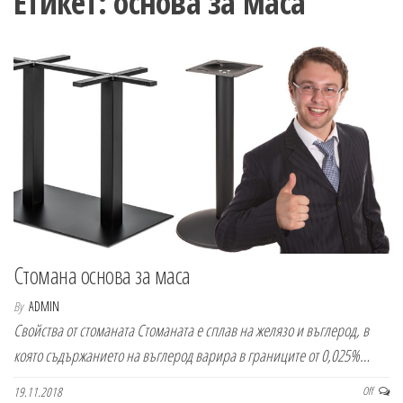
Етикет:
основа за маса
n
Стомана основа за маса
By
ADMIN
Свойства от стоманата Стоманата е сплав на желязо и въглерод, в
която съдържанието на въглерод варира в границите от 0,025%…
19.11.2018
Off