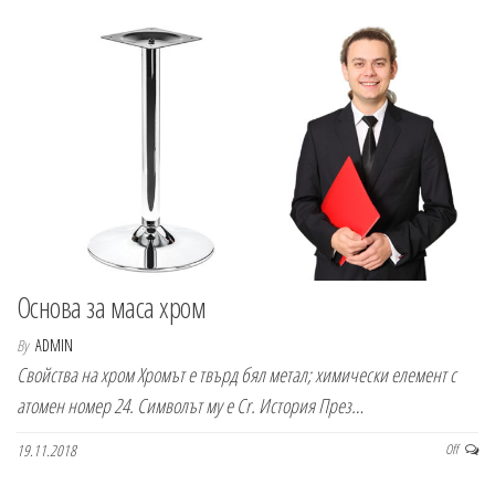
Основа за маса хром
By
ADMIN
Свойства на хром Хромът е твърд бял метал; химически елемент с
атомен номер 24. Символът му е Cr. История През…
19.11.2018
Off