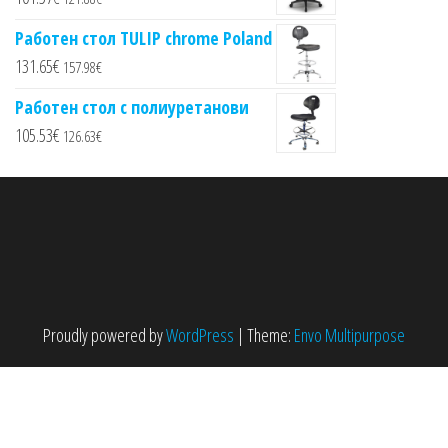
Работен стол TULIP chrome Poland
131.65
€
157.98
€
Работен стол с полиуретанови
105.53
€
126.63
€
Proudly powered by
WordPress
|
Theme:
Envo Multipurpose