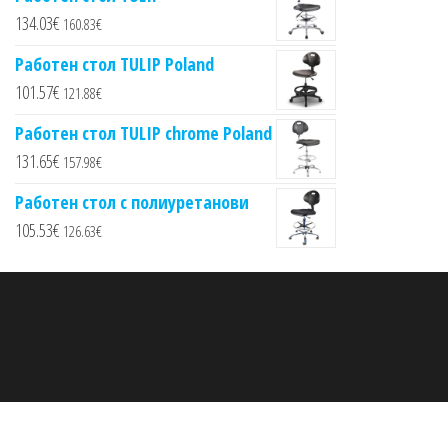
134.03
€
160.83
€
Работен стол TULIP Poland
101.57
€
121.88
€
Работен стол TULIP chrome Poland
131.65
€
157.98
€
Работен стол с полиуретанови
105.53
€
126.63
€
Proudly powered by
WordPress
|
Theme:
Envo Multipurpose