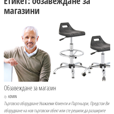
Етикет:
обзавеждане за
n
магазини
Обзавеждане за магазин
By
ADMIN
Търговско оборудване Уважаеми Клиенти и Партньори, Предстои Ви
оборудване на нов търговски обект или сте решили да разширите