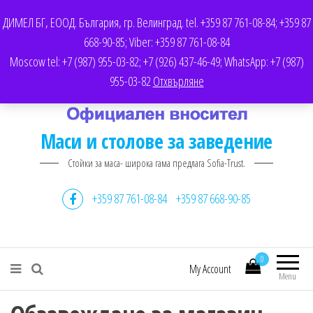
Menu
T
ДИМЕЛ БГ, ЕООД. България, гр. Велинград. tel. +359 87 761-08-84; +359 87
o
668-90-85; Viber: +359 87 761-08-84
g
Moscow tel: +7 (987) 955-03-82; +7 (926) 437-46-49; WhatsApp: +7 (987)
g
955-03-82
Отхвърляне
l
e
Маси и столове за заведение
n
a
Стойки за маса- широка гама предлага Sofia-Trust.
v
i
+359 87 761-08-84
+359 87 668-90-85
g
a
t
0
My Account
i
Menu
o