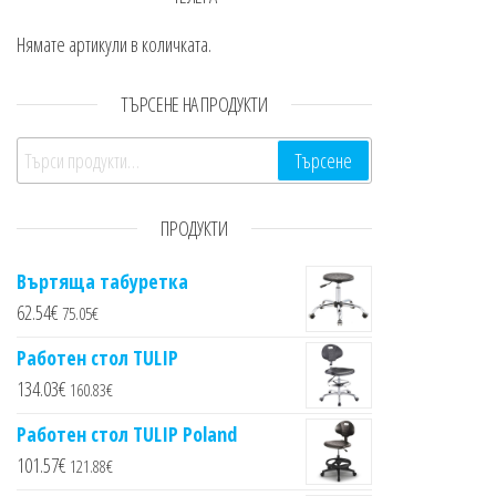
Нямате артикули в количката.
ТЪРСЕНЕ НА ПРОДУКТИ
Търсене за:
Търсене
ПРОДУКТИ
Въртяща табуретка
62.54
€
75.05
€
Работен стол TULIP
134.03
€
160.83
€
Работен стол TULIP Poland
101.57
€
121.88
€