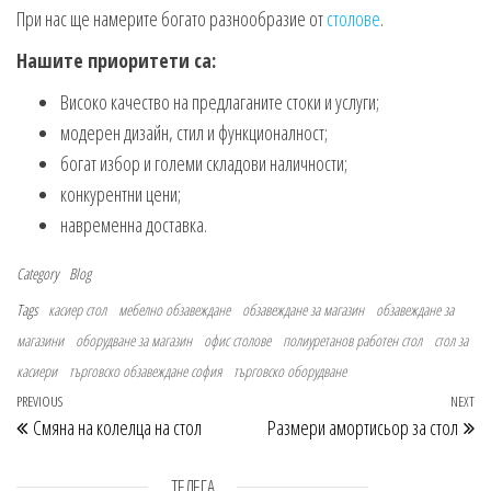
При нас ще намерите богато разнообразие от
столове
.
Нашите приоритети са:
Високо качество на предлаганите стоки и услуги;
модерен дизайн, стил и функционалност;
богат избор и големи складови наличности;
конкурентни цени;
навременна доставка.
Category
Blog
Tags
касиер стол
мебелно обзавеждане
обзавеждане за магазин
обзавеждане за
магазини
оборудване за магазин
офис столове
полиуретанов работен стол
стол за
касиери
търговско обзавеждане софия
търговско оборудване
Навигация
Previous Post
PREVIOUS
NEXT
Ne
Смяна на колелца на стол
Размери амортисьор за стол
ТЕЛЕГА