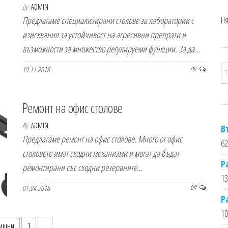
By
ADMIN
Ня
Предлагаме специализирани столове за лаборатории с
изисквания за устойчивост на агресивни препрати и
възможности за множество регулируеми функции. За да…
Т
19.11.2018
Off
Ремонт на офис столове
By
ADMIN
В
Предлагаме ремонт на офис столове. Много от офис
62
столовете имат сходни механизми и могат да бъдат
Р
ремонтирани със сходни резервните…
13
01.04.2018
Off
Р
10
 на страници
ишни
1
2