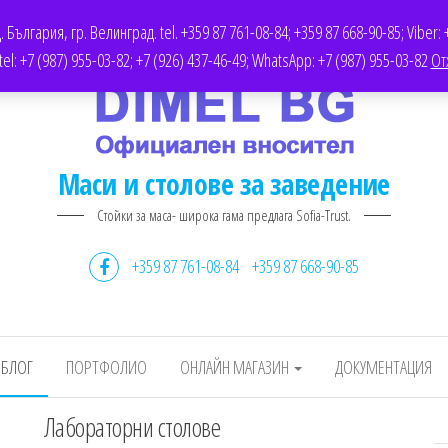
AIRS.COM
ДОКУМЕНТАЦИЯ
ОФЕРТИ
TWITTER
България, гр. Велинград. tel. +359 87 761-08-84; +359 87 668-90-85; Viber: 
l: +7 (987) 955-03-82; +7 (926) 437-46-49; WhatsApp: +7 (987) 955-03-82
От
Маси и столове за заведение
Стойки за маса- широка гама предлага Sofia-Trust.
+359 87 761-08-84
+359 87 668-90-85
БЛОГ
ПОРТФОЛИО
ОНЛАЙН МАГАЗИН
ДОКУМЕНТАЦИЯ
Лабораторни столове