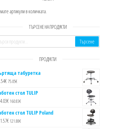
мате артикули в количката.
ТЪРСЕНЕ НА ПРОДУКТИ
ърсене за:
Търсене
ПРОДУКТИ
ъртяща табуретка
.54
€
75.05
€
аботен стол TULIP
4.03
€
160.83
€
аботен стол TULIP Poland
1.57
€
121.88
€