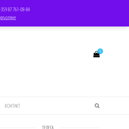
TWITTER
SALE
YOUTUBE
YOUTUBE
LINKEDIN
LINKEDIN
+359 87 761-08-84
хвърляне
0
КОНТАКТ
ТЕЛЕГА