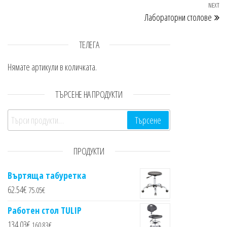
Навигация
NEXT
Ne
Лабораторни столове
ТЕЛЕГА
Нямате артикули в количката.
ТЪРСЕНЕ НА ПРОДУКТИ
Търсене за:
Търсене
ПРОДУКТИ
Въртяща табуретка
62.54
€
75.05
€
Работен стол TULIP
134.03
€
160.83
€