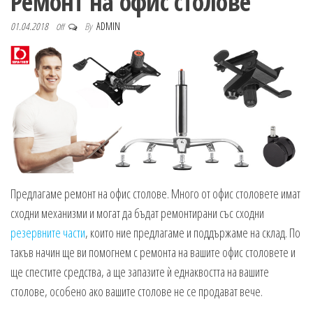
Ремонт на офис столове
n
01.04.2018
By
ADMIN
Off
Предлагаме ремонт на офис столове. Много от офис столовете имат
сходни механизми и могат да бъдат ремонтирани със сходни
резервните части
, които ние предлагаме и поддържаме на склад. По
такъв начин ще ви помогнем с ремонта на вашите офис столовете и
ще спестите средства, а ще запазите ѝ еднаквостта на вашите
столове, особено ако вашите столове не се продават вече.