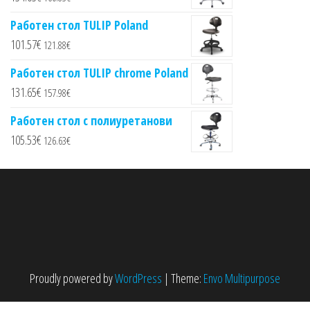
Работен стол TULIP Poland
101.57
€
121.88
€
Работен стол TULIP chrome Poland
131.65
€
157.98
€
Работен стол с полиуретанови
105.53
€
126.63
€
Proudly powered by
WordPress
|
Theme:
Envo Multipurpose