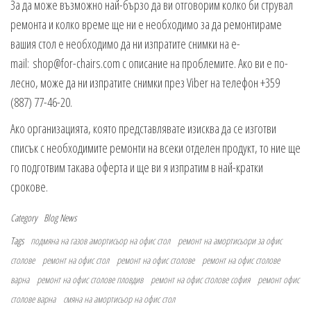
За да може възможно най-бързо да ви отговорим колко би струвал
ремонта и колко време ще ни е необходимо за да ремонтираме
вашия стол е необходимо да ни изпратите снимки на e-
mail:
shop@for-chairs.com
с описание на проблемите. Ако ви е по-
лесно, може да ни изпратите снимки през Viber на телефон +359
(887) 77-46-20.
Ако организацията, която представлявате изисква да се изготви
списък с необходимите ремонти на всеки отделен продукт, то ние ще
го подготвим такава оферта и ще ви я изпратим в най-кратки
срокове.
Category
Blog
News
Tags
подмяна на газов амортисьор на офис стол
ремонт на амортисьори за офис
столове
ремонт на офис стол
ремонт на офис столове
ремонт на офис столове
варна
ремонт на офис столове пловдив
ремонт на офис столове софия
ремонт офис
столове варна
смяна на амортисьор на офис стол