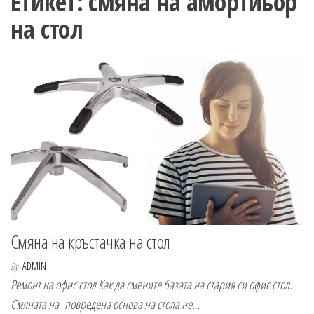
Етикет:
смяна на амортиьор
n
на стол
Смяна на кръстачка на стол
By
ADMIN
Ремонт на офис стол Как да смените базата на стария си офис стол.
Смяната на повредена основа на стола не…