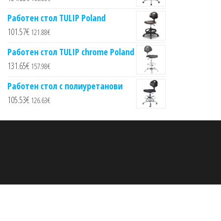
Работен стол TULIP Poland
101.57
€
121.88
€
Работен стол TULIP chrome Poland
131.65
€
157.98
€
Работен стол с полиуретанови
105.53
€
126.63
€
Proudly powered by
WordPress
|
Theme:
Envo Multipurpose