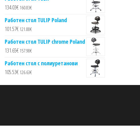
134.03
€
160.83
€
Работен стол TULIP Poland
101.57
€
121.88
€
Работен стол TULIP chrome Poland
131.65
€
157.98
€
Работен стол с полиуретанови
105.53
€
126.63
€
Proudly powered by
WordPress
|
Theme:
Envo Multipurpose