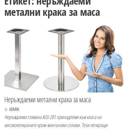
Етикет:
неръждаеми
n
метални крака за маса
Неръждаеми метални крака за маса
By
ADMIN
Неръждаема стомана AISI 201 принадлежи към класа на
високолегираните хром-манганови сплави. Тези легиращи