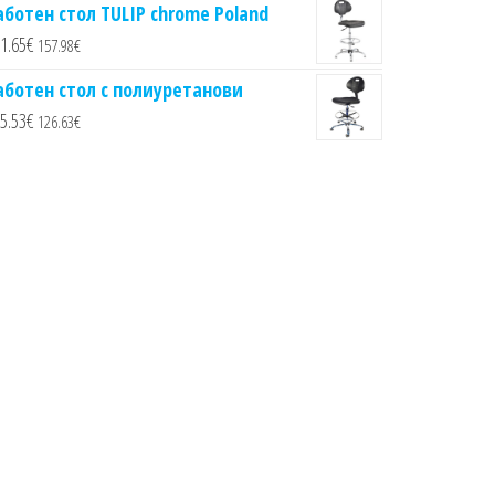
аботен стол TULIP chrome Poland
1.65
€
157.98
€
аботен стол с полиуретанови
5.53
€
126.63
€