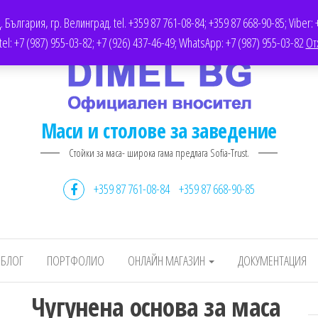
AIRS.COM
ДОКУМЕНТАЦИЯ
ОФЕРТИ
TWITTER
България, гр. Велинград. tel. +359 87 761-08-84; +359 87 668-90-85; Viber: 
l: +7 (987) 955-03-82; +7 (926) 437-46-49; WhatsApp: +7 (987) 955-03-82
От
Маси и столове за заведение
Стойки за маса- широка гама предлага Sofia-Trust.
+359 87 761-08-84
+359 87 668-90-85
БЛОГ
ПОРТФОЛИО
ОНЛАЙН МАГАЗИН
ДОКУМЕНТАЦИЯ
Чугунена основа за маса