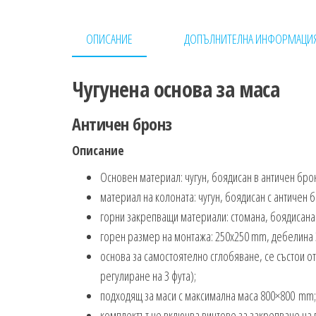
ОПИСАНИЕ
ДОПЪЛНИТЕЛНА ИНФОРМАЦИ
Чугунена основа за маса
Античен бронз
Описание
Основен материал: чугун, боядисан в античен брон
материал на колоната: чугун, боядисан с античен б
горни закрепващи материали: стомана, боядисана
горен размер на монтажа: 250х250 mm, дебелина
основа за самостоятелно сглобяване, се състои от
регулиране на 3 фута);
подходящ за маси с максимална маса 800×800 mm;
комплектът не включва винтове за закрепване на г