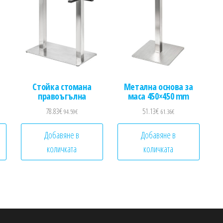
Стойка стомана
Метална основа за
правоъгълна
маса 450×450 mm
78.83
€
51.13
€
94.59
€
61.36
€
Добавяне в
Добавяне в
количката
количката