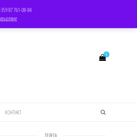
TWITTER
SALE
YOUTUBE
YOUTUBE
LINKEDIN
LINKEDIN
+359 87 761-08-84
хвърляне
0
КОНТАКТ
ТЕЛЕГА