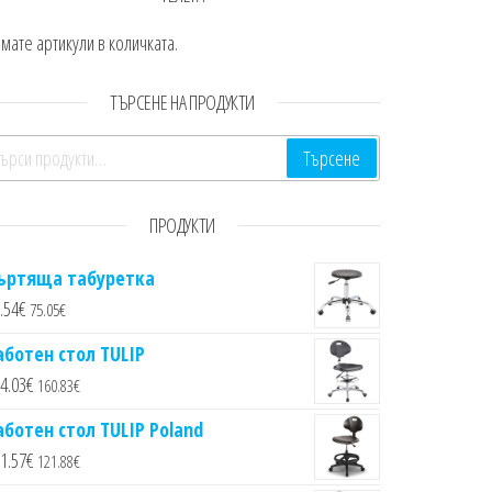
мате артикули в количката.
ТЪРСЕНЕ НА ПРОДУКТИ
ърсене за:
Търсене
ПРОДУКТИ
ъртяща табуретка
.54
€
75.05
€
аботен стол TULIP
4.03
€
160.83
€
аботен стол TULIP Poland
1.57
€
121.88
€