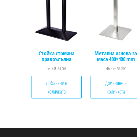
Стойка стомана
Метална основа за
правоъгълна
маса 400×400 mm
53.33
€
46.87
€
64.00
€
56.24
€
Добавяне в
Добавяне в
количката
количката