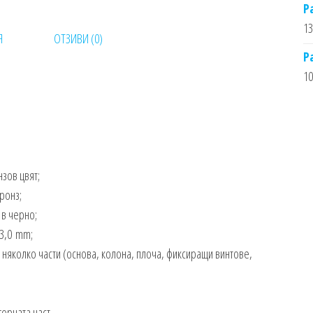
Р
13
Я
ОТЗИВИ (0)
Р
10
зов цвят;
ронз;
 в черно;
 3,0 mm;
 няколко части (основа, колона, плоча, фиксиращи винтове,
орната част.