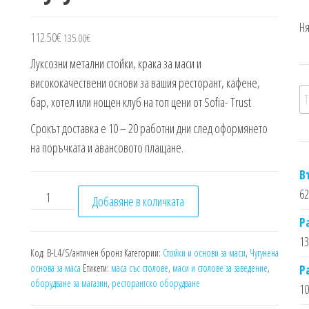
Ня
112.50
€
135.00
€
Луксозни метални стойки, крака за маси и
висококачествени основи за вашия ресторант, кафене,
Т
бар, хотел или нощен клуб на топ цени от Sofia- Trust
Срокът доставка е 10 – 20 работни дни след оформянето
на поръчката и авансовото плащане.
В
62
количество за Чугунена основа за маса
Добавяне в количката
Р
13
Код:
B-L4/S/античен бронз
Категории:
Стойки и основи за маси
,
Чугунена
основа за маса
Етикети:
маса със столове
,
маси и столове за заведение
,
Р
оборудване за магазин
,
ресторантско оборудване
10