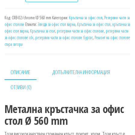
Код:
CRB-02/chrome/Ø 560 mm
Категории:
Кръстачка за офис стол
,
Резервни части за
офис столове
Етикети:
Звезда за офис стол варна
,
Кръстачка за офис стол
,
кръстачка за
офис стол варна
,
Кръстачка за стол
,
резервни части за офис столове
,
резервни части
за офис столове olx
,
резервни части за офис столове бургас
,
Ремонт на офис столове
стара загора
ОПИСАНИЕ
ДОПЪЛНИТЕЛНА ИНФОРМАЦИЯ
ОТЗИВИ (0)
Метална кръстачка за офис
стол Ø 560 mm
Този висококачествен стоманен кръст, покрит хром. Този кръст е