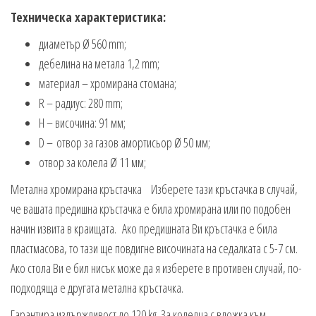
Техническа характеристика:
диаметър Ø 560 mm;
дебелина на метала 1,2 mm;
материал – хромирана стомана;
R – радиус: 280 mm;
H – височина: 91 мм;
D – отвор за газов амортисьор Ø 50 мм;
отвор за колела Ø 11 мм;
Метална хромирана кръстачка Изберете тази кръстачка в случай,
че вашата предишна кръстачка е била хромирана или по подобен
начин извита в краищата. Ако предишната Ви кръстачка е била
пластмасова, то тази ще повдигне височината на седалката с 5-7 см.
Ако стола Ви е бил нисък може да я изберете в противен случай, по-
подходяща е другата метална кръстачка.
Гарантира издържливост до 120 kg. За колелца с вложка към