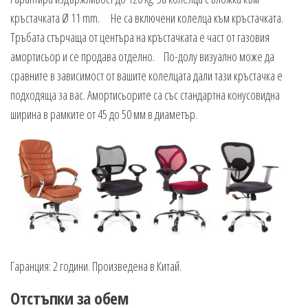
кръстачката Ø 11 mm. Не са включени колелца към кръстачката.
Тръбата стърчаща от центъра на кръстачката е част от газовия
амортисьор и се продава отделно. По-долу визуално може да
сравните в зависимост от вашите колелцата дали тази кръстачка е
подходяща за вас. Амортисьорите са със стандартна конусовидна
ширина в рамките от 45 до 50 мм в диаметър.
Гаранция: 2 години. Произведена в Китай.
Отстъпки за обем