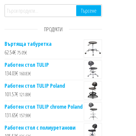
Търсене за:
Търсене
ПРОДУКТИ
Въртяща табуретка
62.54
€
75.05
€
Работен стол TULIP
134.03
€
160.83
€
Работен стол TULIP Poland
101.57
€
121.88
€
Работен стол TULIP chrome Poland
131.65
€
157.98
€
Работен стол с полиуретанови
105.53
€