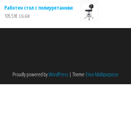
Работен стол с полиуретанови
105.53
€
126.63
€
Proudly powered by
WordPress
|
Theme:
Envo Multipurpose