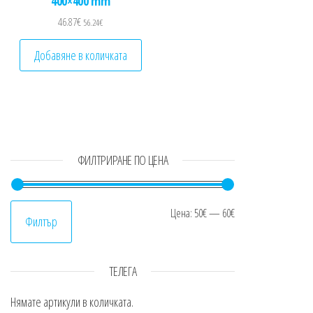
400×400 mm
46.87
€
56.24
€
Добавяне в количката
ФИЛТРИРАНЕ ПО ЦЕНА
Минимална цен
Максимална це
Цена:
50€
—
60€
Филтър
ТЕЛЕГА
Нямате артикули в количката.