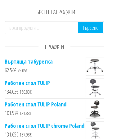
ТЪРСЕНЕ НА ПРОДУКТИ
Търсене за:
Търсене
ПРОДУКТИ
Въртяща табуретка
62.54
€
75.05
€
Работен стол TULIP
134.03
€
160.83
€
Работен стол TULIP Poland
101.57
€
121.88
€
Работен стол TULIP chrome Poland
131.65
€
157.98
€