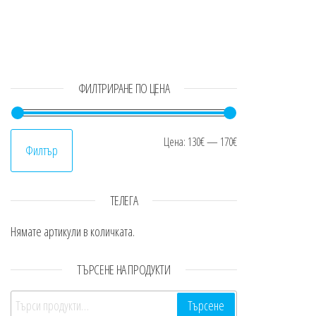
ФИЛТРИРАНЕ ПО ЦЕНА
Минимална цен
Максимална це
Цена:
130€
—
170€
Филтър
ТЕЛЕГА
Нямате артикули в количката.
ТЪРСЕНЕ НА ПРОДУКТИ
Търсене за:
Търсене