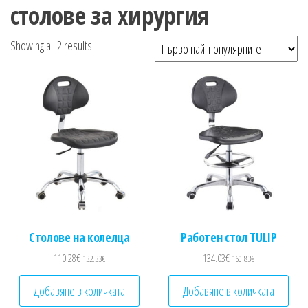
n
столове за хирургия
Sorted by popularity
Showing all 2 results
Столове на колелца
Работен стол TULIP
110.28
€
134.03
€
132.33
€
160.83
€
Добавяне в количката
Добавяне в количката