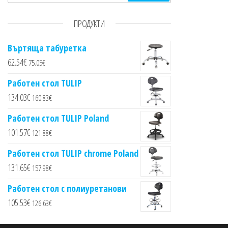
ПРОДУКТИ
Въртяща табуретка
62.54
€
75.05
€
Работен стол TULIP
134.03
€
160.83
€
Работен стол TULIP Poland
101.57
€
121.88
€
Работен стол TULIP chrome Poland
131.65
€
157.98
€
Работен стол с полиуретанови
105.53
€
126.63
€