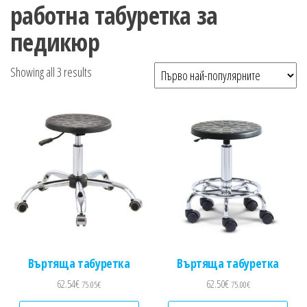
n
работна табуретка за
педикюр
Sorted by popularity
Showing all 3 results
Въртяща табуретка
Въртяща табуретка
62.54
€
62.50
€
75.05
€
75.00
€