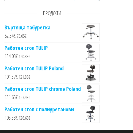
ПРОДУКТИ
Въртяща табуретка
62.54
€
75.05
€
Работен стол TULIP
134.03
€
160.83
€
Работен стол TULIP Poland
101.57
€
121.88
€
Работен стол TULIP chrome Poland
131.65
€
157.98
€
Работен стол с полиуретанови
105.53
€
126.63
€