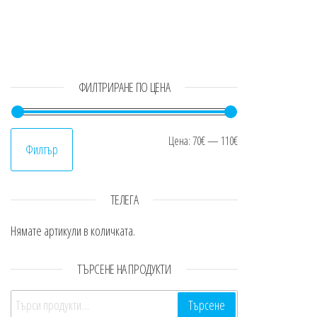
ФИЛТРИРАНЕ ПО ЦЕНА
Минимална цен
Максимална це
Цена:
70€
—
110€
Филтър
ТЕЛЕГА
Нямате артикули в количката.
ТЪРСЕНЕ НА ПРОДУКТИ
Търсене за:
Търсене