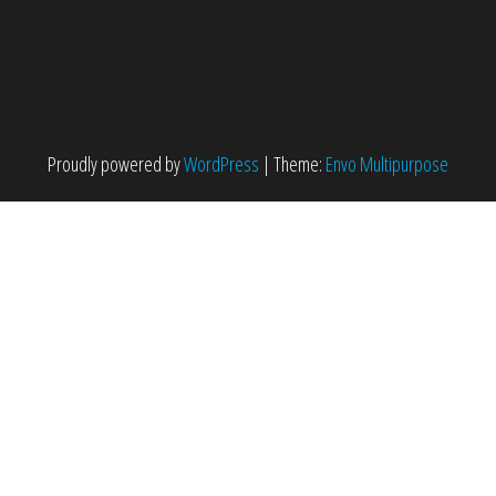
Proudly powered by
WordPress
|
Theme:
Envo Multipurpose