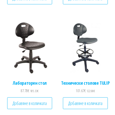
Лабораторен стол
Технически столове TULIP
87.78
€
101.67
€
105.33
€
122.00
€
Добавяне в количката
Добавяне в количката