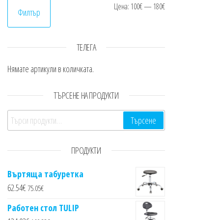
Минимална цен
Максимална це
Цена:
100€
—
180€
Филтър
ТЕЛЕГА
Нямате артикули в количката.
ТЪРСЕНЕ НА ПРОДУКТИ
Търсене за:
Търсене
ПРОДУКТИ
Въртяща табуретка
62.54
€
75.05
€
Работен стол TULIP