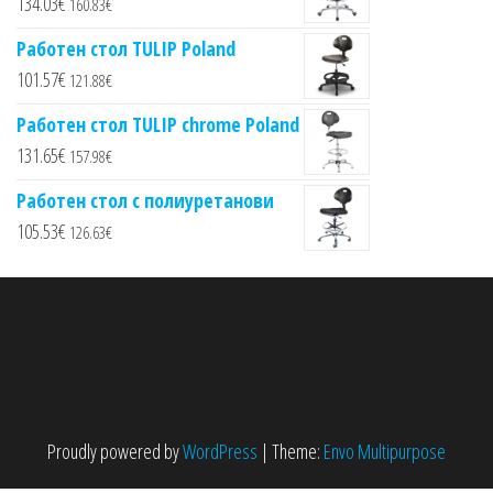
134.03
€
160.83
€
Работен стол TULIP Poland
101.57
€
121.88
€
Работен стол TULIP chrome Poland
131.65
€
157.98
€
Работен стол с полиуретанови
105.53
€
126.63
€
Proudly powered by
WordPress
|
Theme:
Envo Multipurpose