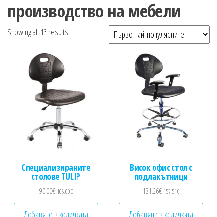
n
производство на мебели
Sorted by popularity
Showing all 13 results
Специализираните
Висок офис стол с
столове TULIP
подлакътници
90.00
€
131.26
€
108.00
€
157.51
€
Добавяне в количката
Добавяне в количката