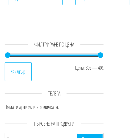
ФИЛТРИРАНЕ ПО ЦЕНА
Минимална цен
Максимална це
Цена:
30€
—
40€
Филтър
ТЕЛЕГА
Нямате артикули в количката.
ТЪРСЕНЕ НА ПРОДУКТИ
Търсене за: