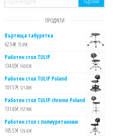
Търсене
ПРОДУКТИ
Въртяща табуретка
62.54
€
75.05
€
Работен стол TULIP
134.03
€
160.83
€
Работен стол TULIP Poland
101.57
€
121.88
€
Работен стол TULIP chrome Poland
131.65
€
157.98
€
Работен стол с полиуретанови
105.53
€
126.63
€