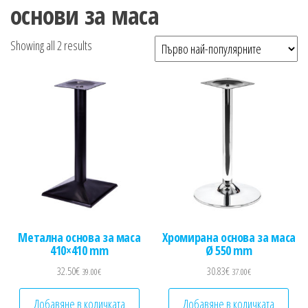
n
основи за маса
Sorted by popularity
Showing all 2 results
Метална основа за маса
Хромирана основа за маса
410×410 mm
Ø 550 mm
32.50
€
30.83
€
39.00
€
37.00
€
Добавяне в количката
Добавяне в количката