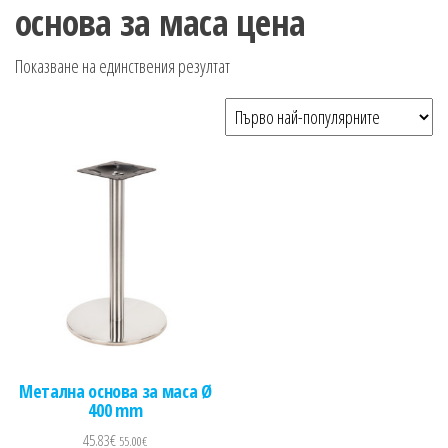
n
основа за маса цена
Показване на единствения резултат
Метална основа за маса Ø
400 mm
45.83
€
55.00
€