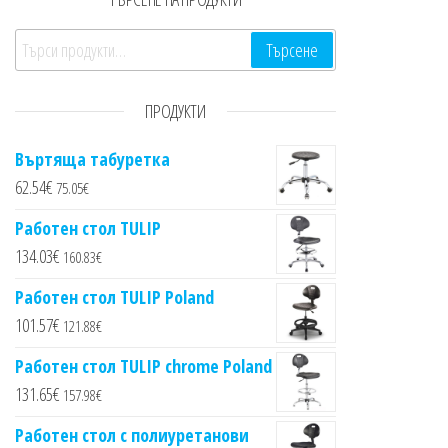
Търсене за:
Търсене
ПРОДУКТИ
Въртяща табуретка
62.54
€
75.05
€
Работен стол TULIP
134.03
€
160.83
€
Работен стол TULIP Poland
101.57
€
121.88
€
Работен стол TULIP chrome Poland
131.65
€
157.98
€
Работен стол с полиуретанови