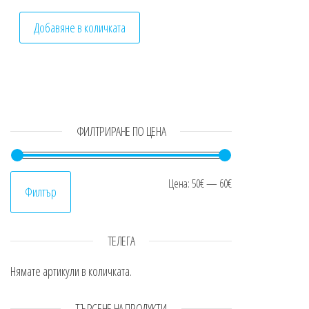
Добавяне в количката
ФИЛТРИРАНЕ ПО ЦЕНА
Минимална цен
Максимална це
Цена:
50€
—
60€
Филтър
ТЕЛЕГА
Нямате артикули в количката.
ТЪРСЕНЕ НА ПРОДУКТИ