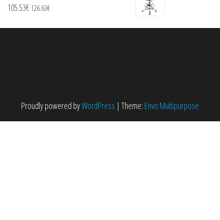
105.53
€
126.63
€
Proudly powered by
WordPress
|
Theme:
Envo Multipurpose