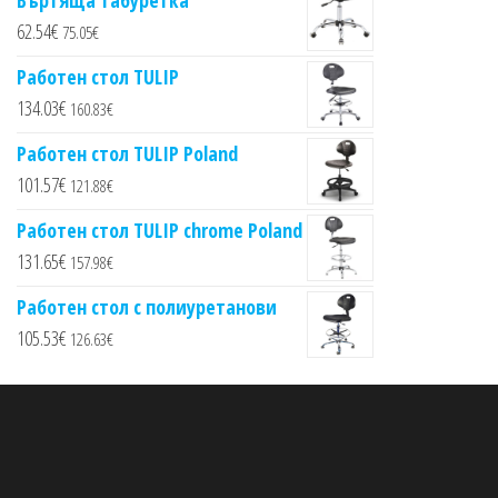
Въртяща табуретка
62.54
€
75.05
€
Работен стол TULIP
134.03
€
160.83
€
Работен стол TULIP Poland
101.57
€
121.88
€
Работен стол TULIP chrome Poland
131.65
€
157.98
€
Работен стол с полиуретанови
105.53
€
126.63
€