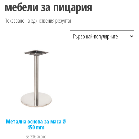
n
мебели за пицария
Показване на единствения резултат
Метална основа за маса Ø
450 mm
58.33
€
70.00
€