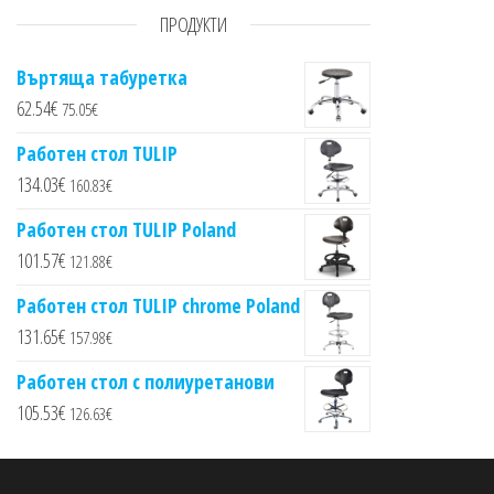
ПРОДУКТИ
Въртяща табуретка
62.54
€
75.05
€
Работен стол TULIP
134.03
€
160.83
€
Работен стол TULIP Poland
101.57
€
121.88
€
Работен стол TULIP chrome Poland
131.65
€
157.98
€
Работен стол с полиуретанови
105.53
€
126.63
€