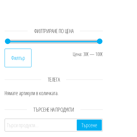
ФИЛТРИРАНЕ ПО ЦЕНА
Минимална цен
Максимална це
Цена:
30€
—
100€
Филтър
ТЕЛЕГА
Нямате артикули в количката.
ТЪРСЕНЕ НА ПРОДУКТИ
Търсене за:
Търсене