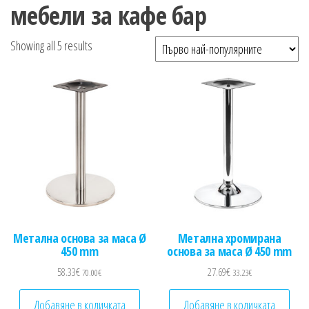
n
мебели за кафе бар
Sorted by popularity
Showing all 5 results
Метална основа за маса Ø
Метална хромирана
450 mm
основа за маса Ø 450 mm
58.33
€
27.69
€
70.00
€
33.23
€
Добавяне в количката
Добавяне в количката