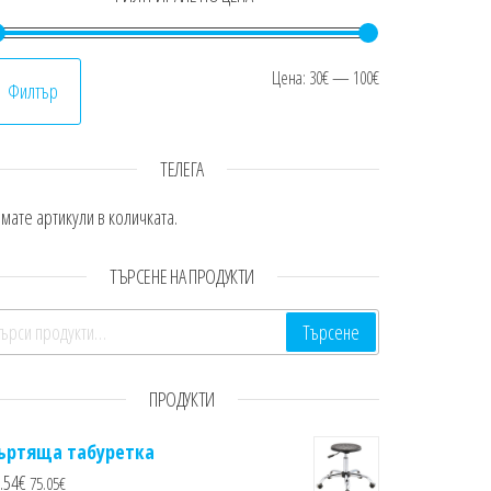
Минимална це
Максимална ц
Цена:
30€
—
100€
Филтър
ТЕЛЕГА
мате артикули в количката.
ТЪРСЕНЕ НА ПРОДУКТИ
ърсене за:
Търсене
ПРОДУКТИ
ъртяща табуретка
.54
€
75.05
€