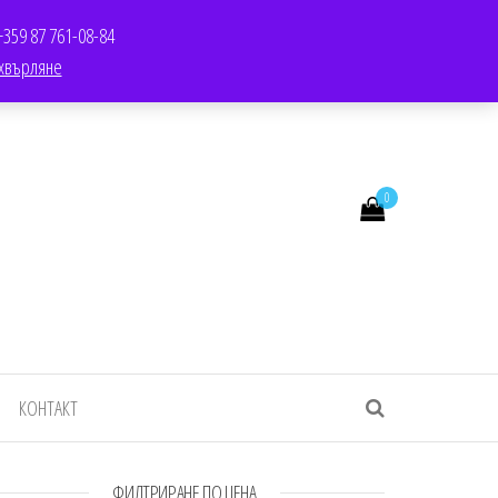
TWITTER
SALE
YOUTUBE
YOUTUBE
LINKEDIN
LINKEDIN
+359 87 761-08-84
хвърляне
0
КОНТАКТ
ФИЛТРИРАНЕ ПО ЦЕНА