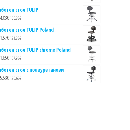
аботен стол TULIP
4.03
€
160.83
€
аботен стол TULIP Poland
1.57
€
121.88
€
аботен стол TULIP chrome Poland
1.65
€
157.98
€
аботен стол с полиуретанови
5.53
€
126.63
€