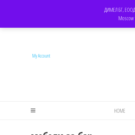
КОНТАКТ
F.A.Q.
ОБЩИ УСЛОВИЯ ЗА ПОЛЗВАНЕ НА УСЛУГИТЕ НА FOR-CH
ДИМЕЛ БГ, ЕООД. 
Moscow te
My Account
HOME