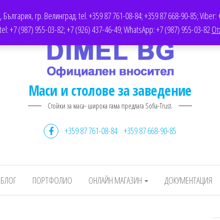
AIRS.COM
ДОКУМЕНТАЦИЯ
ОФЕРТИ
TWITTER
България, гр. Велинград. tel. +359 87 761-08-84; +359 87 668-90-85; Viber: 
l: +7 (987) 955-03-82; +7 (926) 437-46-49; WhatsApp: +7 (987) 955-03-82
От
Маси и столове за заведение
Стойки за маса- широка гама предлага Sofia-Trust.
+359 87 761-08-84
+359 87 668-90-85
БЛОГ
ПОРТФОЛИО
ОНЛАЙН МАГАЗИН
ДОКУМЕНТАЦИЯ