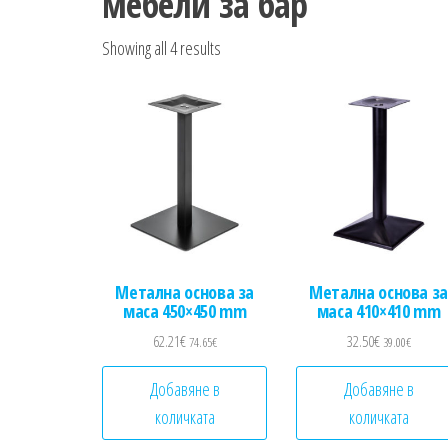
мебели за бар
Sorted by popularity
Showing all 4 results
Метална основа за
Метална основа за
маса 450×450 mm
маса 410×410 mm
62.21
€
32.50
€
74.65
€
39.00
€
Добавяне в
Добавяне в
количката
количката