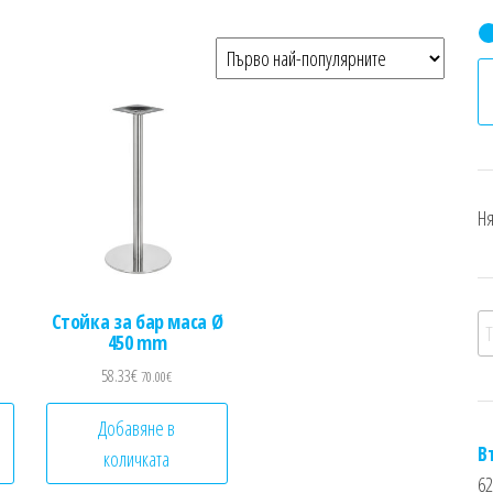
Ня
Стойка за бар маса Ø
Т
450 mm
58.33
€
70.00
€
Добавяне в
В
количката
62