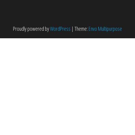
Proudly powered by
WordPress
|
Theme:
Envo Multipurpose