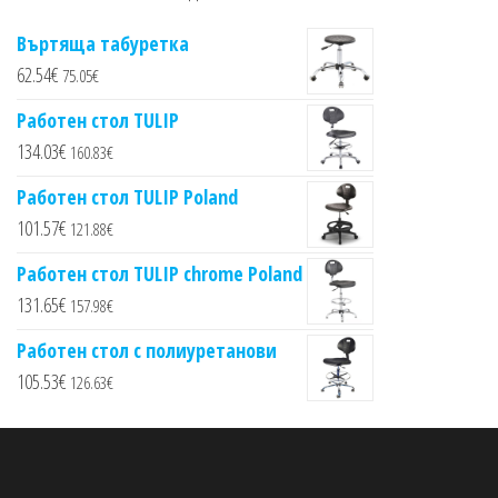
Въртяща табуретка
62.54
€
75.05
€
Работен стол TULIP
134.03
€
160.83
€
Работен стол TULIP Poland
101.57
€
121.88
€
Работен стол TULIP chrome Poland
131.65
€
157.98
€
Работен стол с полиуретанови
105.53
€
126.63
€