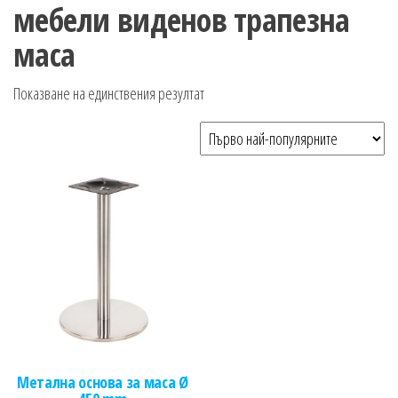
n
мебели виденов трапезна
маса
Показване на единствения резултат
Метална основа за маса Ø