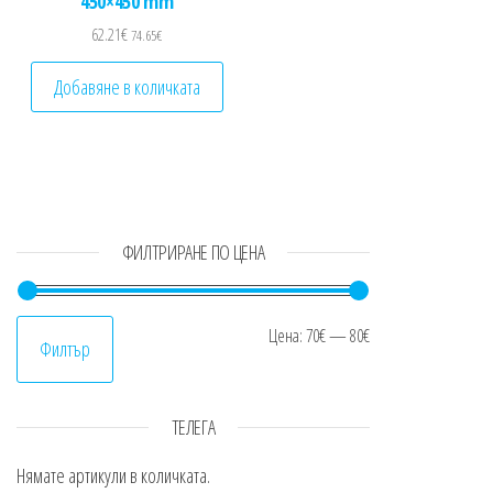
450×450 mm
62.21
€
74.65
€
Добавяне в количката
ФИЛТРИРАНЕ ПО ЦЕНА
Минимална цен
Максимална це
Цена:
70€
—
80€
Филтър
ТЕЛЕГА
Нямате артикули в количката.