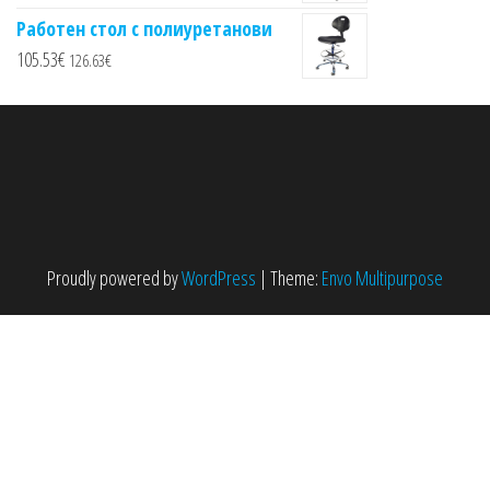
Работен стол с полиуретанови
105.53
€
126.63
€
Proudly powered by
WordPress
|
Theme:
Envo Multipurpose