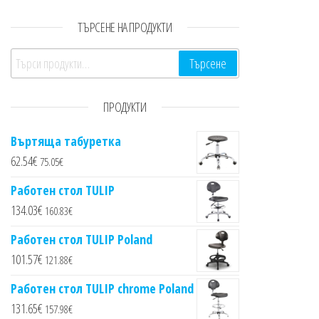
ТЪРСЕНЕ НА ПРОДУКТИ
Търсене за:
Търсене
ПРОДУКТИ
Въртяща табуретка
62.54
€
75.05
€
Работен стол TULIP
134.03
€
160.83
€
Работен стол TULIP Poland
101.57
€
121.88
€
Работен стол TULIP chrome Poland
131.65
€
157.98
€