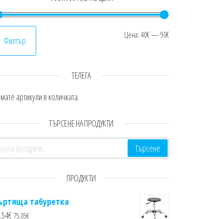
Минимална це
Максимална ц
Цена:
40€
—
90€
Филтър
ТЕЛЕГА
мате артикули в количката.
ТЪРСЕНЕ НА ПРОДУКТИ
ърсене за:
Търсене
ПРОДУКТИ
ъртяща табуретка
.54
€
75.05
€