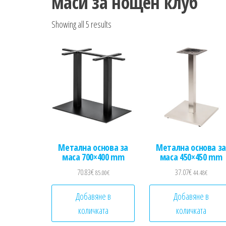
маси за нощен клуб
Sorted by popularity
Showing all 5 results
Метална основа за
Метална основа за
маса 700×400 mm
маса 450×450 mm
70.83
€
37.07
€
85.00
€
44.48
€
Добавяне в
Добавяне в
количката
количката