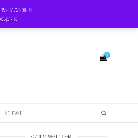
TWITTER
SALE
YOUTUBE
YOUTUBE
LINKEDIN
LINKEDIN
+359 87 761-08-84
хвърляне
0
КОНТАКТ
ФИЛТРИРАНЕ ПО ЦЕНА