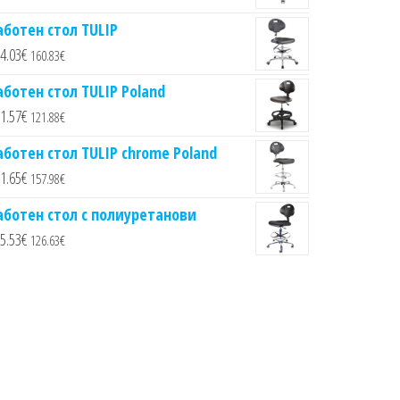
аботен стол TULIP
4.03
€
160.83
€
аботен стол TULIP Poland
1.57
€
121.88
€
аботен стол TULIP chrome Poland
1.65
€
157.98
€
аботен стол с полиуретанови
5.53
€
126.63
€