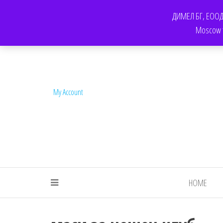
КОНТАКТ
F.A.Q.
ОБЩИ УСЛОВИЯ ЗА ПОЛЗВАНЕ НА УСЛУГИТЕ НА FOR-CH
ДИМЕЛ БГ, ЕООД. 
Moscow te
My Account
HOME