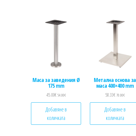
Маса за заведения Ø
Метална основа за
175 mm
маса 400×400 mm
45.00
€
58.33
€
54.00
€
70.00
€
Добавяне в
Добавяне в
количката
количката