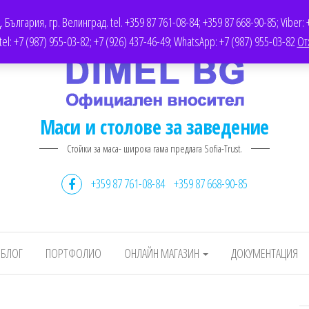
AIRS.COM
ДОКУМЕНТАЦИЯ
ОФЕРТИ
TWITTER
България, гр. Велинград. tel. +359 87 761-08-84; +359 87 668-90-85; Viber: 
l: +7 (987) 955-03-82; +7 (926) 437-46-49; WhatsApp: +7 (987) 955-03-82
От
Маси и столове за заведение
Стойки за маса- широка гама предлага Sofia-Trust.
+359 87 761-08-84
+359 87 668-90-85
БЛОГ
ПОРТФОЛИО
ОНЛАЙН МАГАЗИН
ДОКУМЕНТАЦИЯ