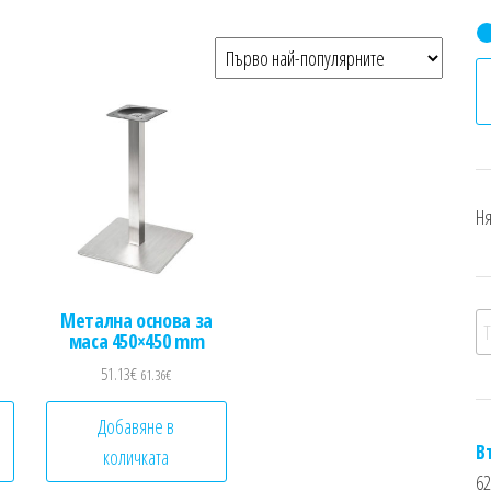
Ня
Метална основа за
Т
маса 450×450 mm
51.13
€
61.36
€
Добавяне в
В
количката
62