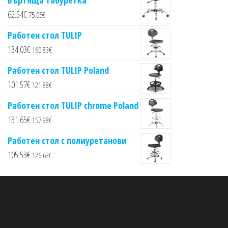
Въртяща табуретка
62.54
€
75.05
€
Работен стол TULIP
134.03
€
160.83
€
Работен стол TULIP Poland
101.57
€
121.88
€
Работен стол TULIP chrome Poland
131.65
€
157.98
€
Работен стол с полиуретанови
105.53
€
126.63
€