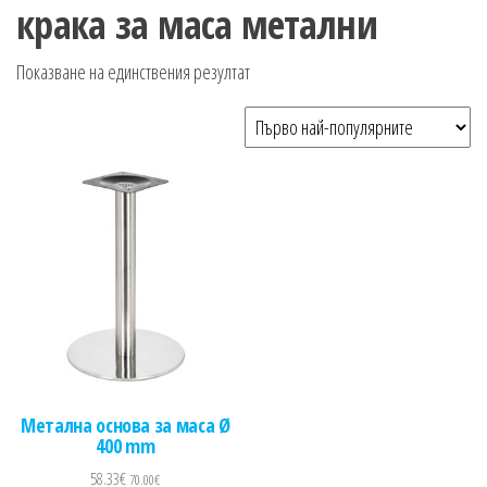
n
крака за маса метални
Показване на единствения резултат
Метална основа за маса Ø
400 mm
58.33
€
70.00
€